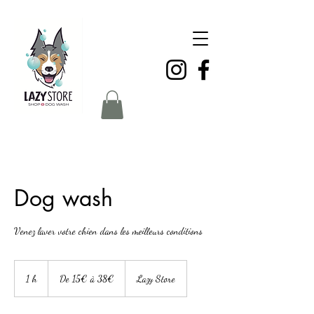
Dog wash
Venez laver votre chien dans les meilleurs conditions
De
15€
1 h
1
De 15€ à 38€
Lazy Store
à
38€