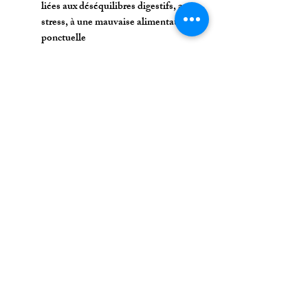
liées aux déséquilibres digestifs, au
stress, à une mauvaise alimentation
ponctuelle
Offrir une récompense saine aux
chiens atteints de troubles digestifs
fréquents
Lazy Store
Mentions légales​
contact@lazystore.fr
© 2022 par Lazy Store. Créé avec Wix.com